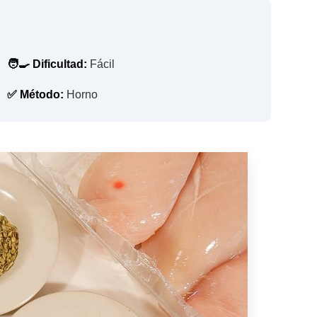
🧑‍🍳 Dificultad:
Fácil
✅ Método:
Horno