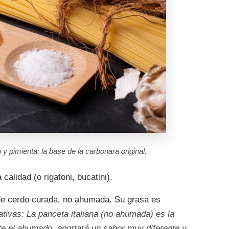
 pimienta: la base de la carbonara original.
alidad (o rigatoni, bucatini).
de cerdo curada, no ahumada. Su grasa es
ativas: La panceta italiana (no ahumada) es la
e el ahumado, aportará un sabor muy diferente y