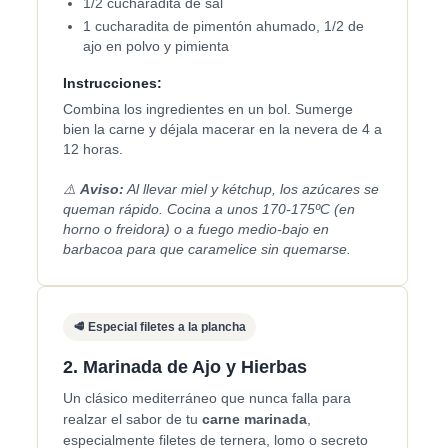
1/2 cucharadita de sal
1 cucharadita de pimentón ahumado, 1/2 de
ajo en polvo y pimienta
Instrucciones:
Combina los ingredientes en un bol. Sumerge
bien la carne y déjala macerar en la nevera de 4 a
12 horas.
⚠️
Aviso:
Al llevar miel y kétchup, los azúcares se
queman rápido. Cocina a unos 170-175ºC (en
horno o freidora) o a fuego medio-bajo en
barbacoa para que caramelice sin quemarse.
🥩 Especial filetes a la plancha
2. Marinada de Ajo y Hierbas
Un clásico mediterráneo que nunca falla para
realzar el sabor de tu
carne marinada
,
especialmente filetes de ternera, lomo o secreto