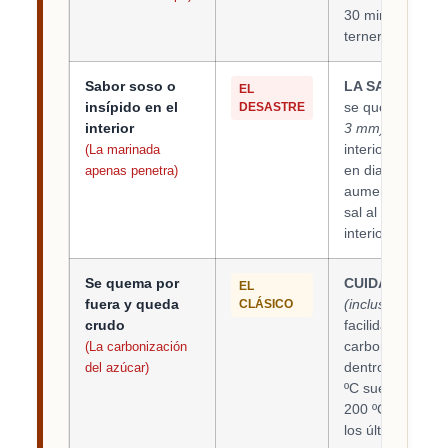
30 minutos; el po
ternera o cerdo
Sabor soso o
LA SAL ES LA 
EL
insípido en el
se quedan en la
DESASTRE
interior
3 mm)
. Solo la 
interior.
La solu
(La marinada
en diagonal
(sin
apenas penetra)
aumentar el áre
sal al adobo par
interior.
Se quema por
CUIDADO CON 
EL
fuera y queda
(incluso en la sa
CLÁSICO
crudo
facilidad por en
carbonizando el 
(La carbonización
dentro.
La solu
del azúcar)
ºC suele dar mej
200 ºC, o bien p
los últimos minu