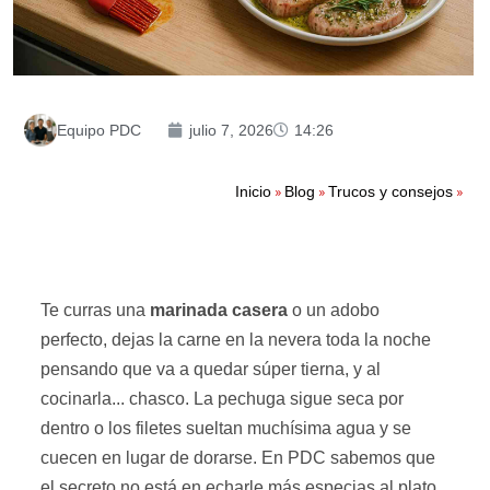
Equipo PDC
julio 7, 2026
14:26
»
»
»
Inicio
Blog
Trucos y consejos
Te curras una
marinada casera
o un adobo
perfecto, dejas la carne en la nevera toda la noche
pensando que va a quedar súper tierna, y al
cocinarla... chasco. La pechuga sigue seca por
dentro o los filetes sueltan muchísima agua y se
cuecen en lugar de dorarse. En PDC sabemos que
el secreto no está en echarle más especias al plato,