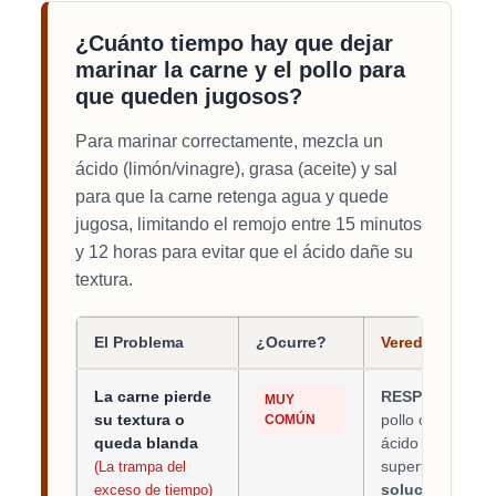
¿Cuánto tiempo hay que dejar
marinar la carne y el pollo para
que queden jugosos?
Para marinar correctamente, mezcla un
ácido (limón/vinagre), grasa (aceite) y sal
para que la carne retenga agua y quede
jugosa, limitando el remojo entre 15 minutos
y 12 horas para evitar que el ácido dañe su
textura.
El Problema
¿Ocurre?
Veredicto y Mé
La carne pierde
RESPETA LOS 
MUY
su textura o
pollo con limón 
COMÚN
queda blanda
ácido desnatural
superficiales y 
(La trampa del
solución:
El pe
exceso de tiempo)