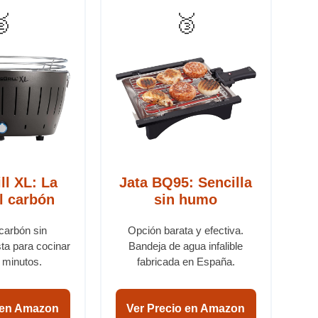

🥉
ll XL: La
Jata BQ95: Sencilla
l carbón
sin humo
 carbón sin
Opción barata y efectiva.
ta para cocinar
Bandeja de agua infalible
 minutos.
fabricada en España.
 en Amazon
Ver Precio en Amazon