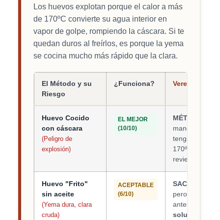
Los huevos explotan porque el calor a más
de 170ºC convierte su agua interior en
vapor de golpe, rompiendo la cáscara. Si te
quedan duros al freírlos, es porque la yema
se cocina mucho más rápido que la clara.
El Método y su
¿Funciona?
Veredicto y M
Riesgo
Huevo Cocido
MÉTODO EST
EL MEJOR
con cáscara
manchas cazo
(10/10)
tengan micro-f
(Peligro de
170ºC. El calo
explosión)
revienten.
Huevo "Frito"
SACA DE UN 
ACEPTABLE
sin aceite
pero no sustitu
(6/10)
antes que la cl
(Yema dura, clara
solución:
Usa 
cruda)