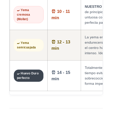
NUESTRO FAVO
🍳 Yema
⏰ 10 - 11
de principio a fi
cremosa
untuosa con text
min
(Mollet)
perfecta para unt
La yema empieza a
⏰ 12 - 13
endurecerse por 
🍳 Yema
semicuajada
el centro húmedo 
min
intenso. Ideal pa
Totalmente sólido
⏰ 14 - 15
tiempo evitas el f
🍳 Huevo Duro
perfecto
sobrecocción y la
min
forma impecable b