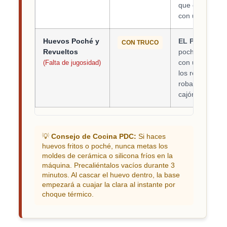
que el calor ll
con una gota d
Huevos Poché y
EL POCHÉ SÍ,
CON TRUCO
Revueltos
poché queda s
con un chorrit
(Falta de jugosidad)
los revueltos n
roba toda la jug
cajón cada dos
💡
Consejo de Cocina PDC:
Si haces
huevos fritos o poché, nunca metas los
moldes de cerámica o silicona fríos en la
máquina. Precaliéntalos vacíos durante 3
minutos. Al cascar el huevo dentro, la base
empezará a cuajar la clara al instante por
choque térmico.