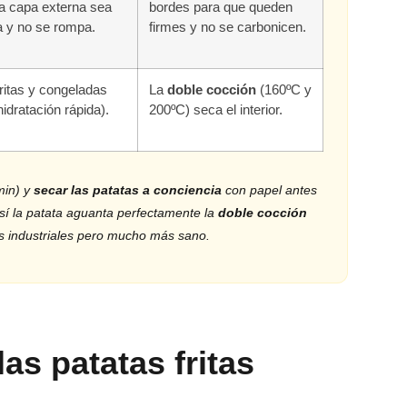
la capa externa sea
bordes para que queden
a y no se rompa.
firmes y no se carbonicen.
ritas y congeladas
La
doble cocción
(160ºC y
idratación rápida).
200ºC) seca el interior.
min) y
secar las patatas a conciencia
con papel antes
sí la patata aguanta perfectamente la
doble cocción
las industriales pero mucho más sano.
las patatas fritas