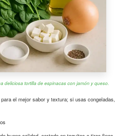
na deliciosa tortilla de espinacas con jamón y queso.
 para el mejor sabor y textura; si usas congeladas,
ros
e buena calidad, cortado en taquitos o tiras finas