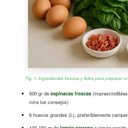
Fig. 1: Ingredientes frescos y listos para preparar u
500 gr de
(imprescindibles
espinacas frescas
mira los consejos)
6 huevos grandes (L), preferiblemente campe
100-150 gr de
o jamón cocido d
jamón serrano