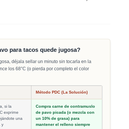
avo para tacos quede jugosa?
sa, déjala sellar un minuto sin tocarla en la
ance los 68°C (o pierda por completo el color
Método PDC (La Solución)
, si la
Compra carne de contramuslo
ºC exprime
de pavo picada (o mezcla con
ejándote una
un 10% de grasa) para
 y
mantener el relleno siempre