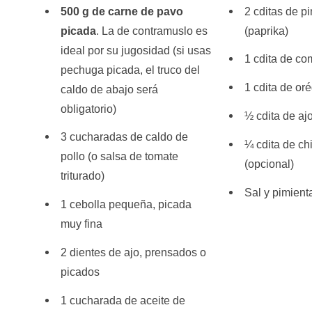
500 g de carne de pavo
2 cditas de p
picada
. La de contramuslo es
(paprika)
ideal por su jugosidad (si usas
1 cdita de co
pechuga picada, el truco del
1 cdita de or
caldo de abajo será
obligatorio)
½ cdita de aj
3 cucharadas de caldo de
¼ cdita de ch
pollo (o salsa de tomate
(opcional)
triturado)
Sal y pimient
1 cebolla pequeña, picada
muy fina
2 dientes de ajo, prensados o
picados
1 cucharada de aceite de