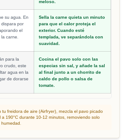
meloso.
me su agua. En
Sella la carne quieta un minuto
e dispara por
para que el calor proteja el
aporando el
exterior. Cuando esté
 la carne.
templada, ve separándola con
suavidad.
án para la
Cocina el pavo solo con las
o crudo, este
especias sin sal, y añade la sal
tar agua en la
al final junto a un chorrito de
gar de dorarse
caldo de pollo o salsa de
tomate.
 tu freidora de aire (Airfryer), mezcla el pavo picado
bol a 190°C durante 10-12 minutos, removiendo solo
da humedad.