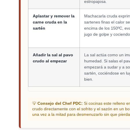
estropajosa.
Aplastar y remover la
Machacarla cruda expri
carne cruda en la
sartenes finas el calor s
sartén
encima de los 150ºC, ev
jugo de golpe y cociendo
Añadir la sal al pavo
La sal actúa como un im
crudo al empezar
humedad. Si salas el pav
empezará a sudar y a sol
sartén, cociéndose en lu
bien.
💡
Consejo del Chef PDC:
Si cocinas este relleno en
crudo directamente con el sofrito y el sazón en un 
una vez a la mitad para desmenuzarlo sin que pier