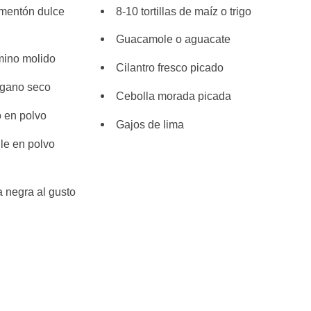
imentón dulce
8-10 tortillas de maíz o trigo
Guacamole o aguacate
mino molido
Cilantro fresco picado
égano seco
Cebolla morada picada
o en polvo
Gajos de lima
ile en polvo
a negra al gusto