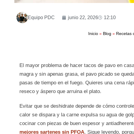
Equipo PDC
junio 22, 2026
12:10
Inicio
»
Blog
»
Recetas 
El mayor problema de hacer tacos de pavo en casa n
magra y sin apenas grasa, el pavo picado se qued
pasas de tiempo en el fuego. Quieres una cena rápi
reseco y áspero que arruina el plato.
Evitar que se deshidrate depende de cómo controles
calor se dispara y la carne expulsa su agua de g
cocinar con piezas de buen espesor y antiadheren
mejores sartenes sin PFOA
. Sigue leyendo, porq