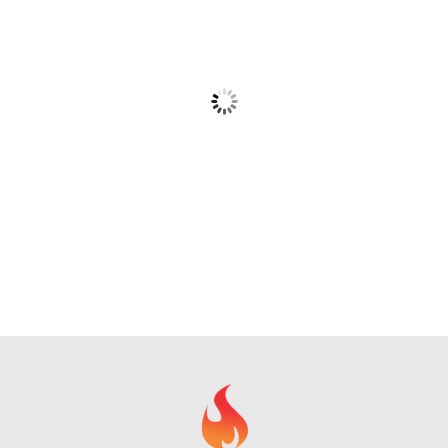
Barbacoa Eléctrica de Pie Princess 112250 (2 en 1 y
Desmontable)
Ver Precio y Ofertas