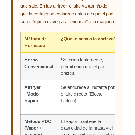
que sale. En las airfryer, el aire va tan rápido
que la corteza se endurece antes de que el pan
suba. Aquí la clave para "engañar" a la máquina:
Método de
¿Qué le pasa a la corteza?
Esta
Horneado
(Inte
Horno
Se forma lentamente,
Coci
Convencional
permitiendo que el pan
unif
crezca.
espo
Airfryer
Se endurece al instante por
Fall
"Modo
el aire directo (Efecto
crud
Rápido"
Ladrillo).
no p
la c
Método PDC
El vapor mantiene la
Éxit
(Vapor +
elasticidad de la masa y el
perf
Escudo)
aluminio evita que la corteza
coci