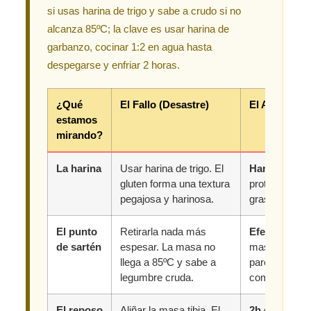
si usas harina de trigo y sabe a crudo si no
alcanza 85ºC; la clave es usar harina de
garbanzo, cocinar 1:2 en agua hasta
despegarse y enfriar 2 horas.
¿Qué
El Fallo (Desastre)
El Acierto G
estamos
mirando?
La harina
Usar harina de trigo. El
Harina de g
gluten forma una textura
proteína cuaj
pegajosa y harinosa.
grasa imita l
El punto
Retirarla nada más
Efecto "Des
de sartén
espesar. La masa no
masa se sepa
llega a 85ºC y sabe a
paredes form
legumbre cruda.
compacto.
El reposo
Aliñar la masa tibia. El
2h de frío m