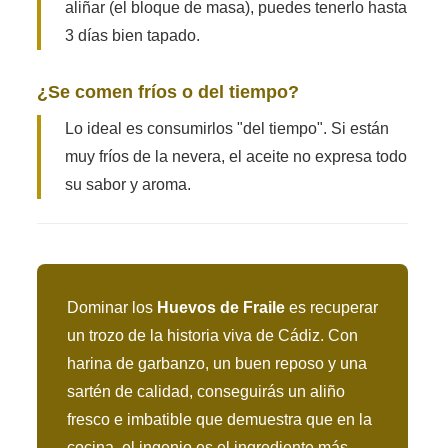
aliñar (el bloque de masa), puedes tenerlo hasta
3 días bien tapado.
¿Se comen fríos o del tiempo?
Lo ideal es consumirlos "del tiempo". Si están
muy fríos de la nevera, el aceite no expresa todo
su sabor y aroma.
Dominar los
Huevos de Fraile
es recuperar
un trozo de la historia viva de Cádiz. Con
harina de garbanzo, un buen reposo y una
sartén de calidad, conseguirás un aliño
fresco e imbatible que demuestra que en la
cocina, el ingenio es el ingrediente más