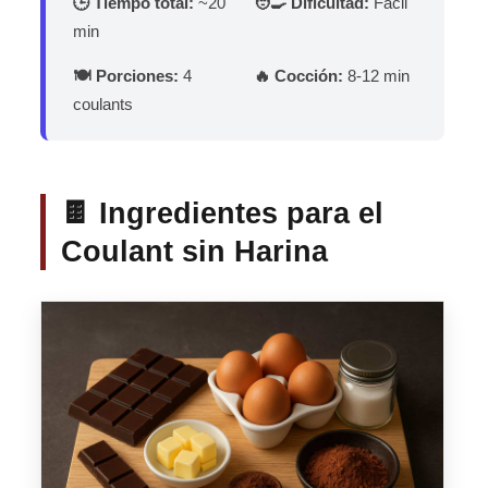
🕒 Tiempo total:
~20
🧑‍🍳 Dificultad:
Fácil
min
🍽️ Porciones:
4
🔥 Cocción:
8-12 min
coulants
🍫 Ingredientes para el
Coulant sin Harina